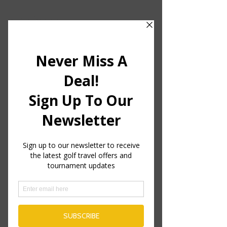
This service is not available, please
contact for more information.
Copy of
Macdonald Linden
Hall Golf and
Country C