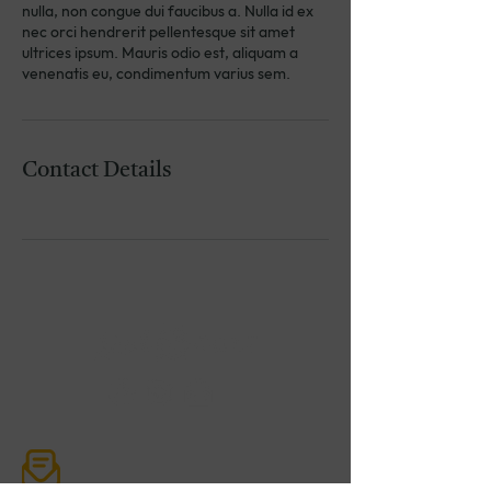
nulla, non congue dui faucibus a. Nulla id ex
nec orci hendrerit pellentesque sit amet
ultrices ipsum. Mauris odio est, aliquam a
venenatis eu, condimentum varius sem.
Contact Details